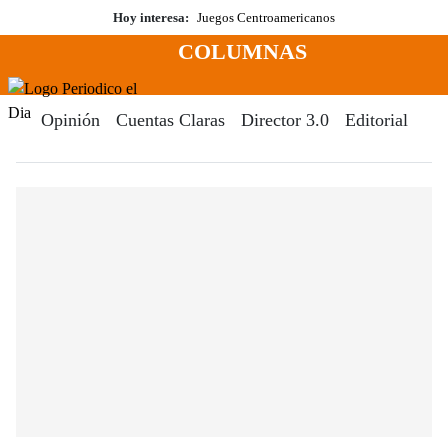
Saltar
Hoy interesa:
Juegos Centroamericanos
al
COLUMNAS
contenido
Menú
Periodico El Dia Digital
Opinión
Cuentas Claras
Director 3.0
Editorial