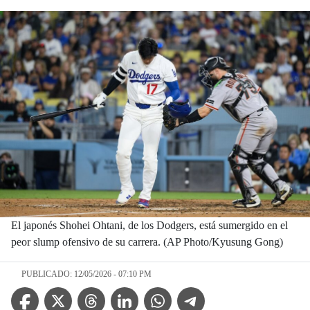
El japonés Shohei Ohtani, de los Dodgers, está sumergido en el
peor slump ofensivo de su carrera. (AP Photo/Kyusung Gong)
PUBLICADO: 12/05/2026 - 07:10 PM
Facebook Icon
Twitter Icon
Threads Icon
Linkedin Icon
WhatsApp Icon
Telegram Icon