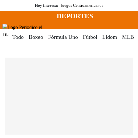
Saltar
Hoy interesa:
Juegos Centroamericanos
al
DEPORTES
contenido
Menú
Periodico El Dia Digital
Todo
Boxeo
Fórmula Uno
Fútbol
Lidom
MLB