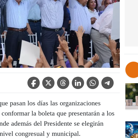
Facebook Icon
Twitter Icon
Threads Icon
Linkedin Icon
WhatsApp Icon
Telegram Icon
ue pasan los días las organizaciones
a conformar la boleta que presentarán a los
nde además del Presidente se elegirán
nivel congresual y municipal.