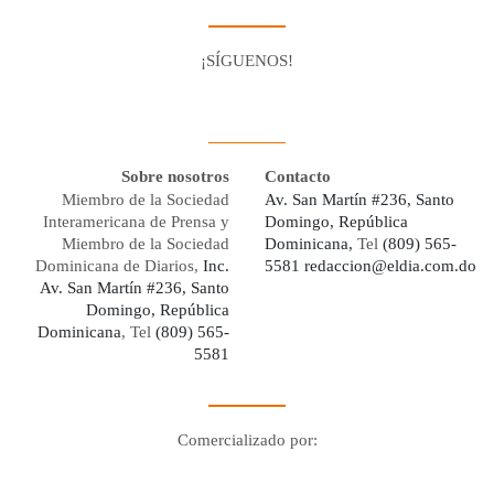
¡SÍGUENOS!
Facebook
Youtube
Twitter X
Instagram
Whatsapp
Sobre nosotros
Contacto
Miembro de la Sociedad
Av. San Martín #236, Santo
Interamericana de Prensa y
Domingo, República
Miembro de la Sociedad
Dominicana,
Tel
(809) 565-
Dominicana de Diarios,
Inc.
5581
redaccion@eldia.com.do
Av. San Martín #236, Santo
Domingo, República
Dominicana
, Tel
(809) 565-
5581
Comercializado por:
Digo Network