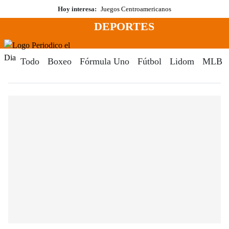
Saltar
Hoy interesa:
Juegos Centroamericanos
al
DEPORTES
contenido
Menú
Periodico El Dia Digital
Todo
Boxeo
Fórmula Uno
Fútbol
Lidom
MLB