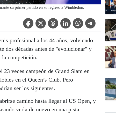
urante su primer partido en su regreso a Wimbledon.
Facebook Icon
Twitter Icon
Threads Icon
Linkedin Icon
WhatsApp Icon
Telegram Icon
enis profesional a los 44 años, volviendo
te dos décadas antes de "evolucionar" y
de la competición.
el 23 veces campeón de Grand Slam en
 dobles en el Queen’s Club. Pero
ían ser los siguientes.
abrirse camino hasta llegar al US Open, y
seando verla de nuevo en una pista