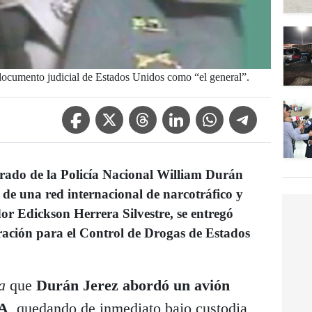
 documento judicial de Estados Unidos como “el general”.
Facebook Icon
Twitter Icon
Threads Icon
Linkedin Icon
WhatsApp Icon
Telegram Icon
rado de la Policía Nacional
William Durán
e de una
red internacional de narcotráfico y
dor
Edickson Herrera Silvestre
, se entregó
ación para el Control de Drogas de Estados
a
que
Durán Jerez abordó un avión
EA
, quedando de inmediato bajo custodia