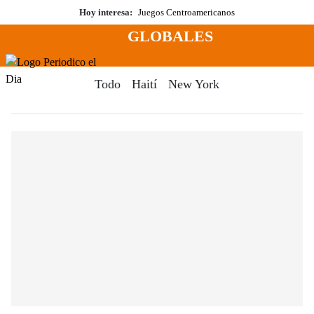
Saltar
Hoy interesa:
Juegos Centroamericanos
al
GLOBALES
contenido
Menú
Periodico El Dia Digital
Todo
Haití
New York