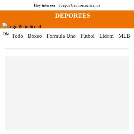
Saltar
Hoy interesa:
Juegos Centroamericanos
al
DEPORTES
contenido
Menú
Periodico El Dia Digital
Todo
Boxeo
Fórmula Uno
Fútbol
Lidom
MLB