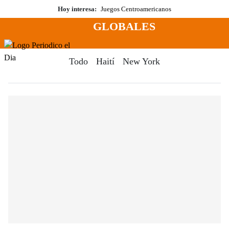
Saltar
Hoy interesa:
Juegos Centroamericanos
al
GLOBALES
contenido
Menú
Periodico El Dia Digital
Todo
Haití
New York