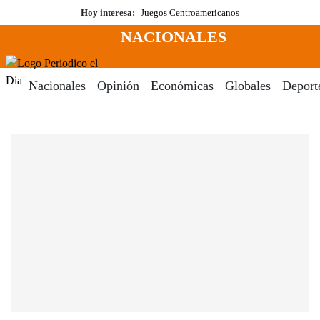
Saltar
Hoy interesa:
Juegos Centroamericanos
al
NACIONALES
contenido
Menú
Periodico El Dia Digital
Nacionales
Opinión
Económicas
Globales
Deport