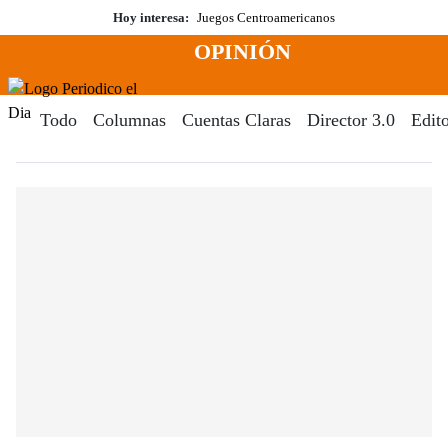
Saltar
Hoy interesa:
Juegos Centroamericanos
al
OPINIÓN
contenido
Menú
Periodico El Dia Digital
Todo
Columnas
Cuentas Claras
Director 3.0
Edito