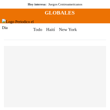
Saltar
Hoy interesa:
Juegos Centroamericanos
al
GLOBALES
contenido
Menú
Periodico El Dia Digital
Todo
Haití
New York