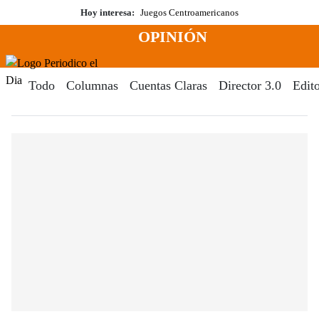
Saltar
Hoy interesa:
Juegos Centroamericanos
al
OPINIÓN
contenido
Menú
Periodico El Dia Digital
Todo
Columnas
Cuentas Claras
Director 3.0
Edito