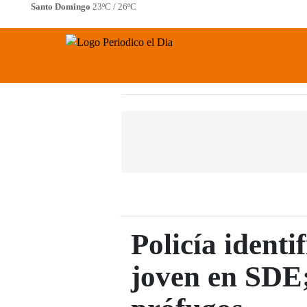
Saltar
Santo Domingo
23ºC / 26ºC
al
Periodico El Dia Digital
contenido
Menú
Policía identi
joven en SDE;