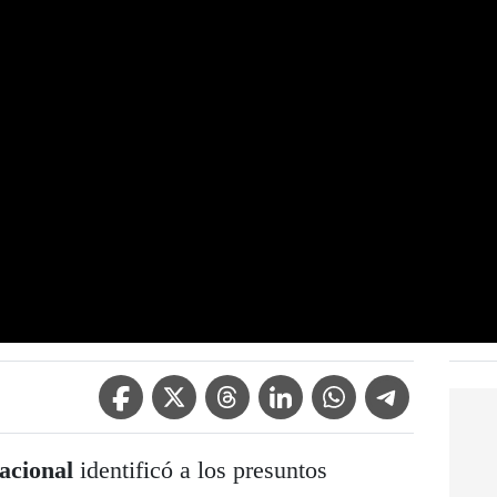
Facebook Icon
Twitter Icon
Threads Icon
Linkedin Icon
WhatsApp Icon
Telegram Icon
acional
identificó a los presuntos