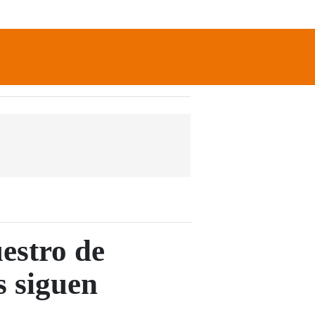
newsletter
Search
uestro de
s siguen