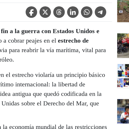
Facebook Icon
Twitter Icon
Threads Icon
Linkedin Icon
WhatsApp Icon
Telegram Icon
fin a la guerra con Estados Unidos e
 a cobrar peajes en el
estrecho de
ia para reabrir la vía marítima, vital para
róleo.
n el estrecho violaría un principio básico
timo internacional: la libertad de
idea antigua que quedó codificada en la
 Unidas sobre el Derecho del Mar, que
 a la economía mundial de las restricciones