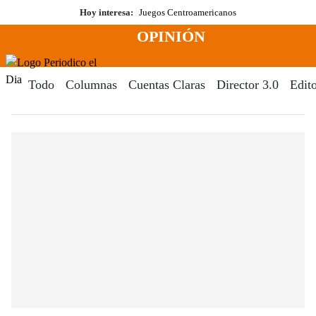
Saltar
Hoy interesa:
Juegos Centroamericanos
al
OPINIÓN
contenido
Menú
Periodico El Dia Digital
Todo
Columnas
Cuentas Claras
Director 3.0
Edito