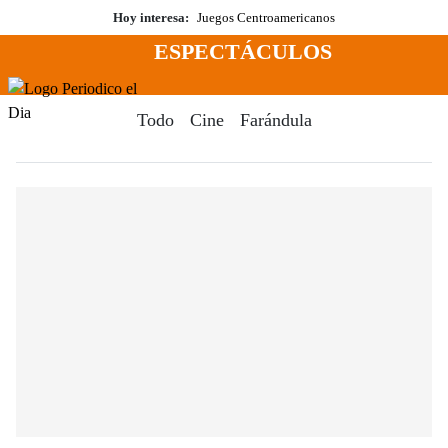
Saltar
Hoy interesa:
Juegos Centroamericanos
al
ESPECTÁCULOS
contenido
Menú
Periodico El Dia Digital
Todo
Cine
Farándula