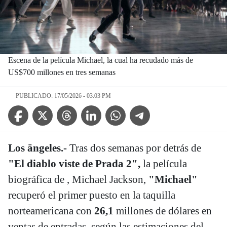
Escena de la película Michael, la cual ha recudado más de
US$700 millones en tres semanas
PUBLICADO: 17/05/2026 - 03:03 PM
Facebook Icon
Twitter Icon
Threads Icon
Linkedin Icon
WhatsApp Icon
Telegram Icon
Los ängeles.-
Tras dos semanas por detrás de
"El diablo viste de Prada 2″,
la película
biográfica de , Michael Jackson,
"Michael"
recuperó el primer puesto en la taquilla
norteamericana con
26,1
millones de dólares en
ventas de entradas, según las estimaciones del