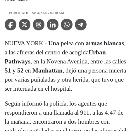
PUBLICADO: 24/04/2026 - 09:18 AM
Facebook Icon
Twitter Icon
Threads Icon
Linkedin Icon
WhatsApp Icon
Telegram Icon
NUEVA YORK.-
Una
pelea con
armas blancas
,
a las afueras del centro de acogida
Urban
Pathways
, en la Novena Avenida, entre las calles
51 y 52
en
Manhattan
, dejó una persona muerta
por varias puñaladas y otra herida, que tuvo que
ser internada en el hospital.
Según informó la policía, los agentes que
respondieron a una llamada al 911, a las 4:47 de
la mañana, encontraron a dos hombres con
múltiples puñaladas en el torso, en las afueras del