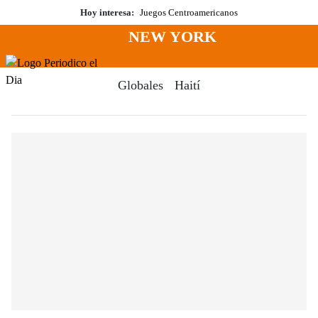
Saltar
Hoy interesa:
Juegos Centroamericanos
al
NEW YORK
contenido
Menú
Periodico El Dia Digital
Globales
Haití