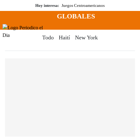
Saltar
Hoy interesa:
Juegos Centroamericanos
al
GLOBALES
contenido
Menú
Periodico El Dia Digital
Todo
Haití
New York