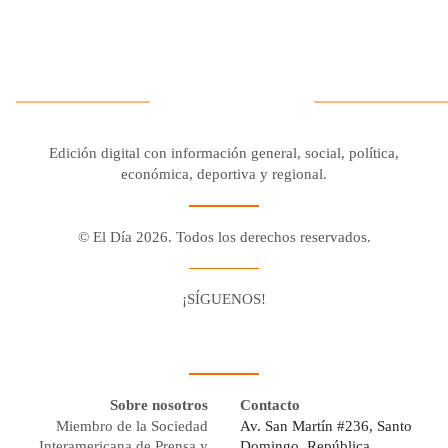
Edición digital con información general, social, política,
económica, deportiva y regional.
© El Día 2026. Todos los derechos reservados.
¡SÍGUENOS!
Facebook
Youtube
Twitter X
Instagram
Whatsapp
Sobre nosotros
Contacto
Miembro de la Sociedad
Av. San Martín #236, Santo
Interamericana de Prensa y
Domingo, República