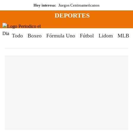
Saltar
Hoy interesa:
Juegos Centroamericanos
al
DEPORTES
contenido
Menú
Periodico El Dia Digital
Todo
Boxeo
Fórmula Uno
Fútbol
Lidom
MLB