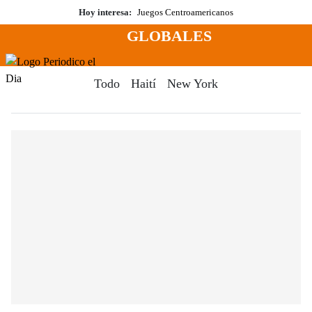
Saltar
Hoy interesa:
Juegos Centroamericanos
al
GLOBALES
contenido
Menú
Periodico El Dia Digital
Todo
Haití
New York