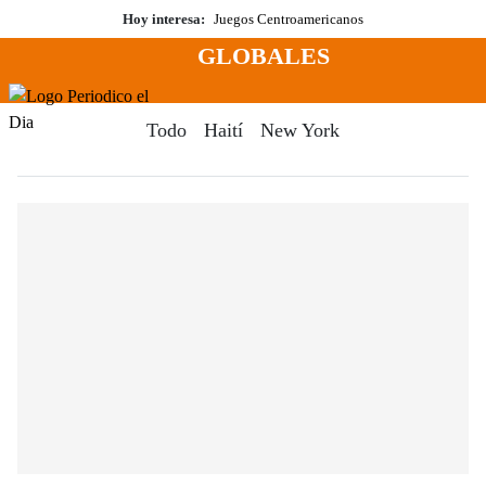
Saltar
Hoy interesa:
Juegos Centroamericanos
al
GLOBALES
contenido
Menú
Periodico El Dia Digital
Todo
Haití
New York