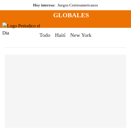
Saltar
Hoy interesa:
Juegos Centroamericanos
al
GLOBALES
contenido
Menú
Periodico El Dia Digital
Todo
Haití
New York