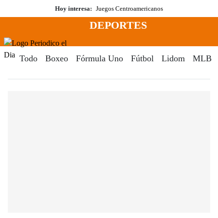
Saltar
Hoy interesa:
Juegos Centroamericanos
al
DEPORTES
contenido
Menú
Periodico El Dia Digital
Todo
Boxeo
Fórmula Uno
Fútbol
Lidom
MLB