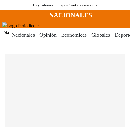
Saltar
Hoy interesa:
Juegos Centroamericanos
al
NACIONALES
contenido
Menú
Periodico El Dia Digital
Nacionales
Opinión
Económicas
Globales
Deport