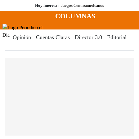
Saltar
Hoy interesa:
Juegos Centroamericanos
al
COLUMNAS
contenido
Menú
Periodico El Dia Digital
Opinión
Cuentas Claras
Director 3.0
Editorial