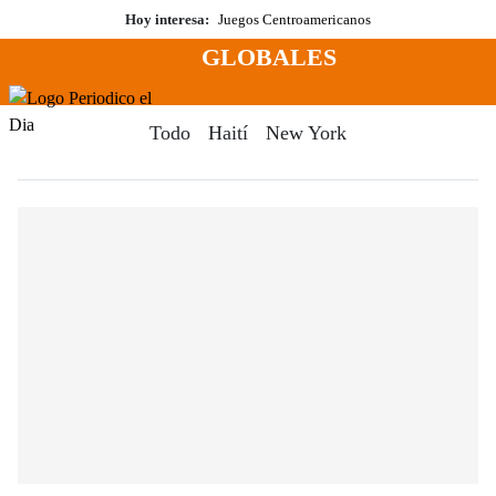
Saltar
Hoy interesa:
Juegos Centroamericanos
al
GLOBALES
contenido
Menú
Periodico El Dia Digital
Todo
Haití
New York