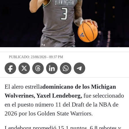
PUBLICADO: 23/06/2026 - 09:37 PM
Facebook Icon
Twitter Icon
Threads Icon
Linkedin Icon
WhatsApp Icon
Telegram Icon
El alero estrella
dominicano
de los Michigan
Wolverines, Yaxel Lendeborg,
fue seleccionado
en el puesto número 11 del Draft de la NBA de
2026 por los Golden State Warriors.
Lendeborg promedió 15.1 puntos, 6.8 rebotes y