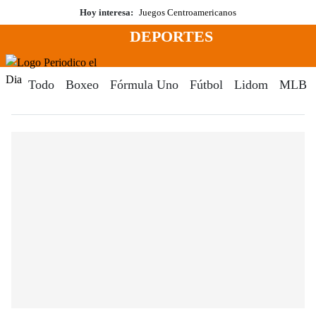
Saltar
Hoy interesa:
Juegos Centroamericanos
al
DEPORTES
contenido
Menú
Periodico El Dia Digital
Todo
Boxeo
Fórmula Uno
Fútbol
Lidom
MLB