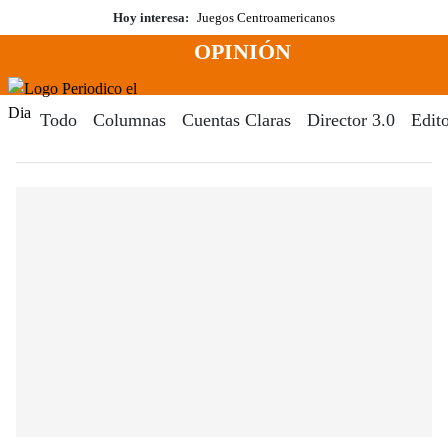
Saltar
Hoy interesa:
Juegos Centroamericanos
al
OPINIÓN
contenido
Menú
Periodico El Dia Digital
Todo
Columnas
Cuentas Claras
Director 3.0
Edito