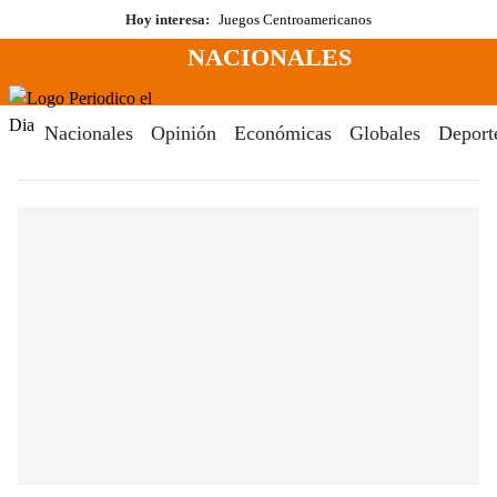
Saltar
Hoy interesa:
Juegos Centroamericanos
al
NACIONALES
contenido
Menú
Periodico El Dia Digital
Nacionales
Opinión
Económicas
Globales
Deport