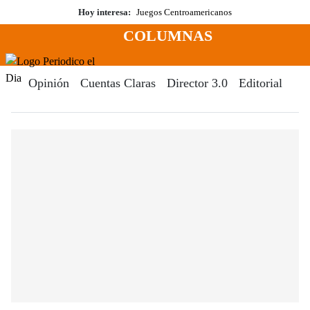
Saltar
Hoy interesa:
Juegos Centroamericanos
al
COLUMNAS
contenido
Menú
Periodico El Dia Digital
Opinión
Cuentas Claras
Director 3.0
Editorial