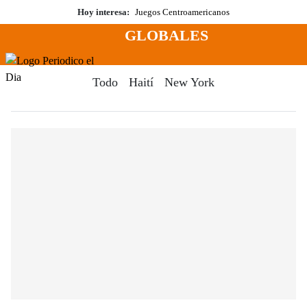
Saltar
Hoy interesa:
Juegos Centroamericanos
al
GLOBALES
contenido
Menú
Periodico El Dia Digital
Todo
Haití
New York