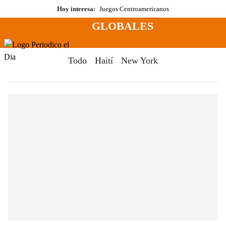
Saltar
Hoy interesa:
Juegos Centroamericanos
al
GLOBALES
contenido
Menú
Periodico El Dia Digital
Todo
Haití
New York