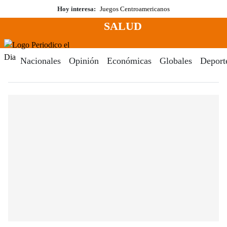
Saltar
Hoy interesa:
Juegos Centroamericanos
al
SALUD
contenido
Menú
Periodico El Dia Digital
Nacionales
Opinión
Económicas
Globales
Deport