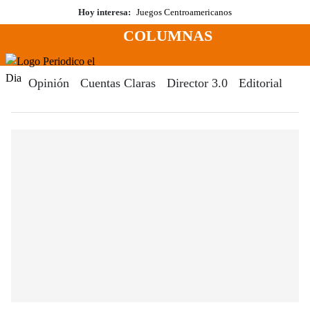
Saltar
Hoy interesa:
Juegos Centroamericanos
al
COLUMNAS
contenido
Menú
Periodico El Dia Digital
Opinión
Cuentas Claras
Director 3.0
Editorial