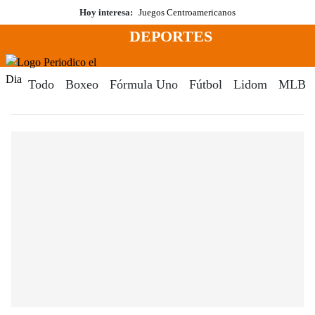
Saltar
Hoy interesa:
Juegos Centroamericanos
al
DEPORTES
contenido
Menú
Periodico El Dia Digital
Todo
Boxeo
Fórmula Uno
Fútbol
Lidom
MLB