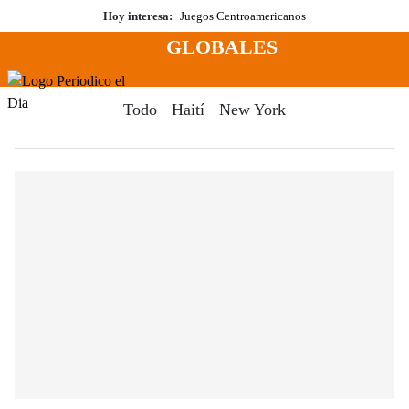
Saltar
Hoy interesa:
Juegos Centroamericanos
al
GLOBALES
contenido
Menú
Periodico El Dia Digital
Todo
Haití
New York