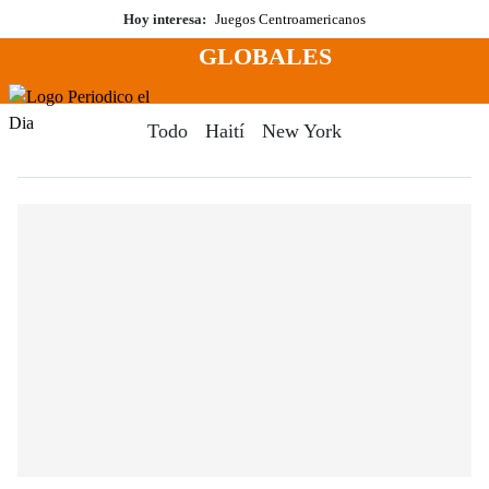
Saltar
Hoy interesa:
Juegos Centroamericanos
al
GLOBALES
contenido
Menú
Periodico El Dia Digital
Todo
Haití
New York