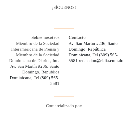
¡SÍGUENOS!
Facebook
Youtube
Twitter X
Instagram
Whatsapp
Sobre nosotros
Contacto
Miembro de la Sociedad
Av. San Martín #236, Santo
Interamericana de Prensa y
Domingo, República
Miembro de la Sociedad
Dominicana,
Tel
(809) 565-
Dominicana de Diarios,
Inc.
5581
redaccion@eldia.com.do
Av. San Martín #236, Santo
Domingo, República
Dominicana
, Tel
(809) 565-
5581
Comercializado por:
Digo Network