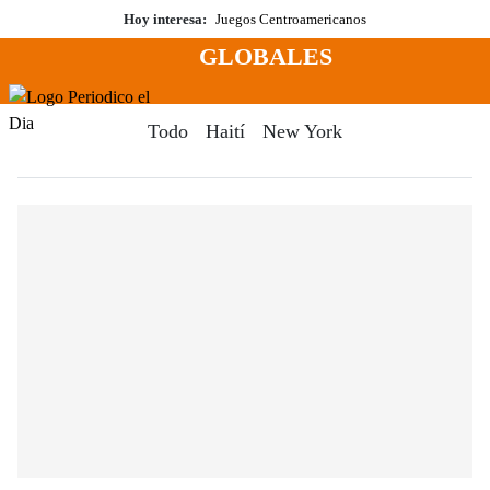
Saltar
Hoy interesa:
Juegos Centroamericanos
al
GLOBALES
contenido
Menú
Periodico El Dia Digital
Todo
Haití
New York