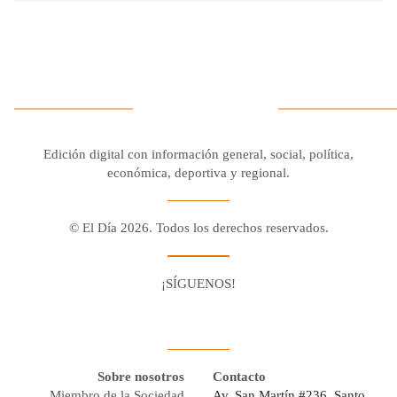
Edición digital con información general, social, política,
económica, deportiva y regional.
© El Día 2026. Todos los derechos reservados.
¡SÍGUENOS!
Facebook
Youtube
Twitter X
Instagram
Whatsapp
Sobre nosotros
Contacto
Miembro de la Sociedad
Av. San Martín #236, Santo