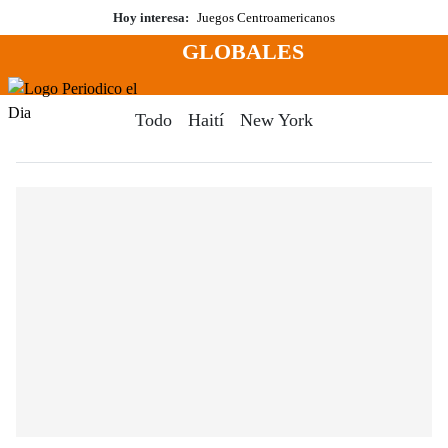
Saltar
Hoy interesa:
Juegos Centroamericanos
al
GLOBALES
contenido
Menú
Periodico El Dia Digital
Todo
Haití
New York