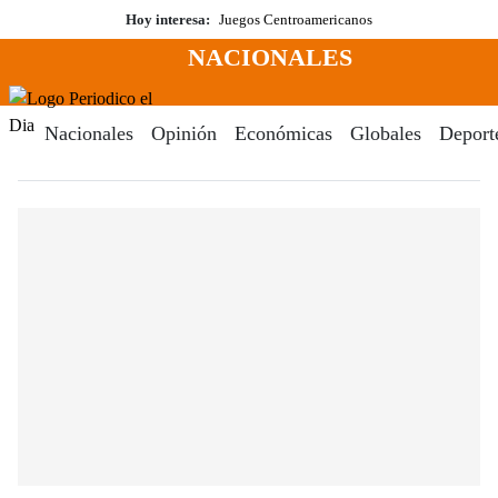
Saltar
Hoy interesa:
Juegos Centroamericanos
al
NACIONALES
contenido
Menú
Periodico El Dia Digital
Nacionales
Opinión
Económicas
Globales
Deport