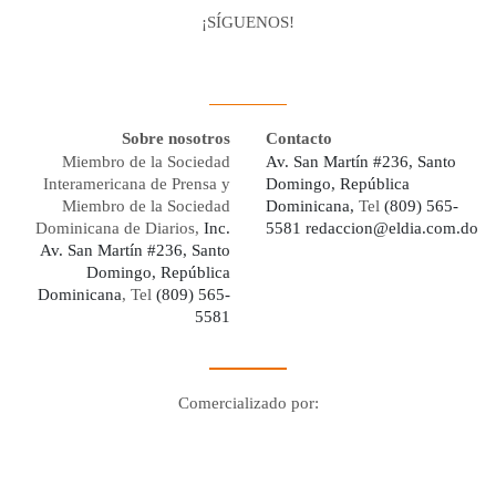
¡SÍGUENOS!
Facebook
Youtube
Twitter X
Instagram
Whatsapp
Sobre nosotros
Contacto
Miembro de la Sociedad
Av. San Martín #236, Santo
Interamericana de Prensa y
Domingo, República
Miembro de la Sociedad
Dominicana,
Tel
(809) 565-
Dominicana de Diarios,
Inc.
5581
redaccion@eldia.com.do
Av. San Martín #236, Santo
Domingo, República
Dominicana
, Tel
(809) 565-
5581
Comercializado por:
Digo Network