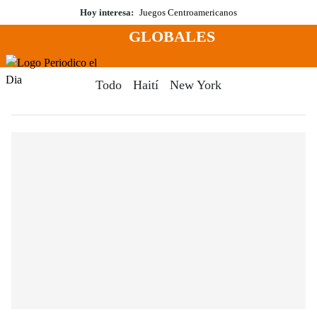
Saltar
Hoy interesa:
Juegos Centroamericanos
al
GLOBALES
contenido
Menú
Periodico El Dia Digital
Todo
Haití
New York