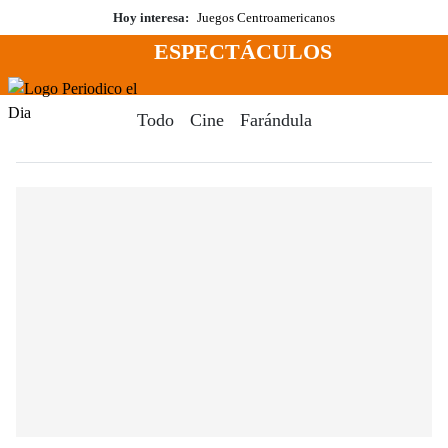
Saltar
Hoy interesa:
Juegos Centroamericanos
al
ESPECTÁCULOS
contenido
Menú
Periodico El Dia Digital
Todo
Cine
Farándula