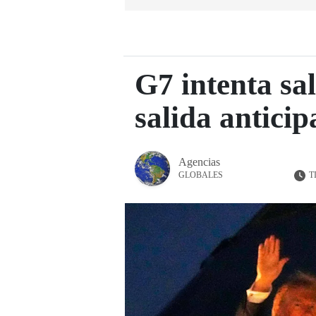
G7 intenta sa
salida antici
Agencias
T
GLOBALES