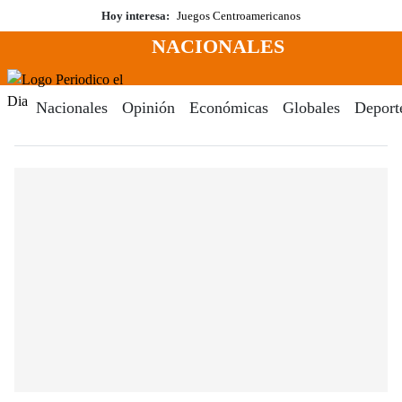
Saltar
Hoy interesa:
Juegos Centroamericanos
al
NACIONALES
contenido
Menú
Periodico El Dia Digital
Nacionales
Opinión
Económicas
Globales
Deport