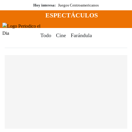
Saltar
Hoy interesa:
Juegos Centroamericanos
al
ESPECTÁCULOS
contenido
Menú
Periodico El Dia Digital
Todo
Cine
Farándula