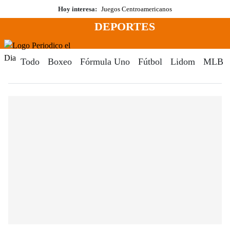
Saltar
Hoy interesa:
Juegos Centroamericanos
al
DEPORTES
contenido
Menú
Periodico El Dia Digital
Todo
Boxeo
Fórmula Uno
Fútbol
Lidom
MLB