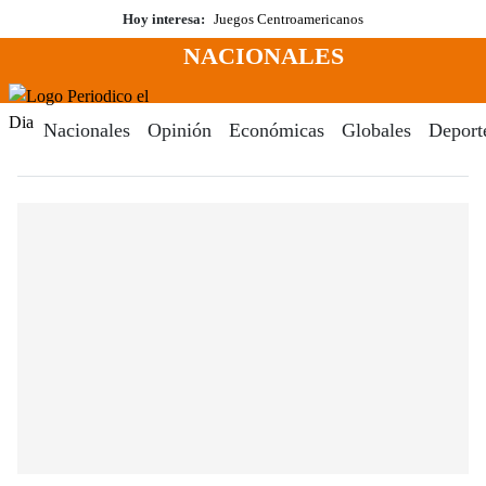
Saltar
Hoy interesa:
Juegos Centroamericanos
al
NACIONALES
contenido
Menú
Periodico El Dia Digital
Nacionales
Opinión
Económicas
Globales
Deport