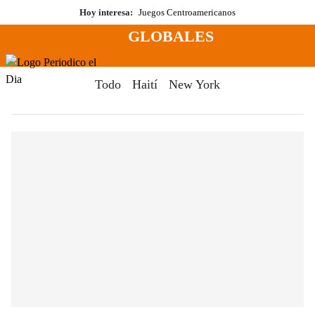
Saltar
Hoy interesa:
Juegos Centroamericanos
al
GLOBALES
contenido
Menú
Periodico El Dia Digital
Todo
Haití
New York